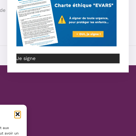
de doctorat Télécharger le Document
Je signe
t aux
ut avoir un