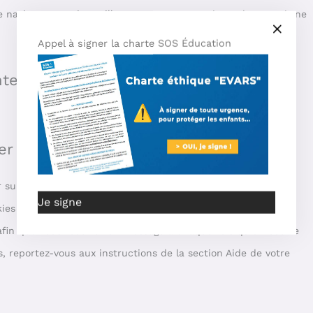
re navigateur, mais veuillez noter que notre site web pourrait ne
Appel à signer la charte SOS Éducation
entement
er les cookies
our supprimer automatiquement ou manuellement les cookies.
Je signe
ies ne peuvent pas être placés. Une autre option consiste à
 afin que vous receviez un message à chaque fois qu’un cookie
s, reportez-vous aux instructions de la section Aide de votre