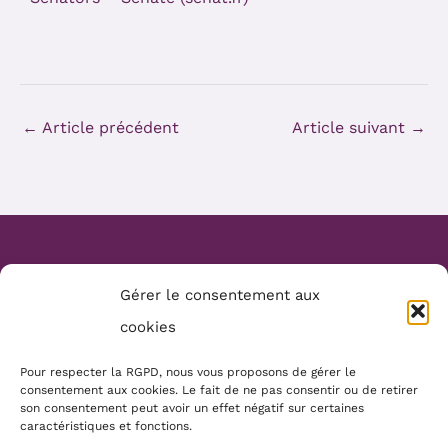
←
Article précédent
Article suivant
→
Website Création :
Mélanie Parmentier
Gérer le consentement aux
Copyright © 2026 Mamans Louves
cookies
Mentions :
Pour respecter la RGPD, nous vous proposons de gérer le
consentement aux cookies. Le fait de ne pas consentir ou de retirer
Conditions générales
son consentement peut avoir un effet négatif sur certaines
Politique de cookies
caractéristiques et fonctions.