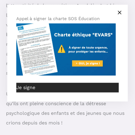
l’attractivité de leurs métiers. Au-delà, c’est bien
l’ensemble de la communauté éducative qui doit
Appel à signer la charte SOS Éducation
veiller à créer un cadre d’apprentissage serein,
bienveillant, à l’écoute des besoins des élèves et de
nature à leur donner confiance en eux-mêmes. Une
attention toute particulière devra être portée au
repérage et au suivi des élèves qui montrent des
signes de grande fragilité psychologique. »
Je signe
Un aveu de la part de notre ministre, Pap Ndiaye,
qu’ils ont pleine conscience de la détresse
psychologique des enfants et des jeunes que nous
crions depuis des mois !