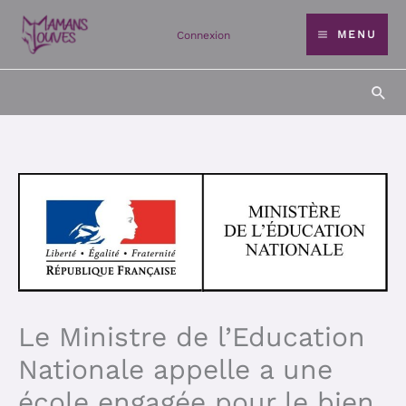
Aller
MENU
Connexion
au
contenu
Rec
Le Ministre de l’Education
Nationale appelle a une
école engagée pour le bien