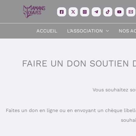
Aller
au
contenu
ACCUEIL
L’ASSOCIATION
NOS A
FAIRE UN DON SOUTIEN D
Vous souhaitez sou
Faites un don en ligne ou en envoyant un chèque libell
souhai