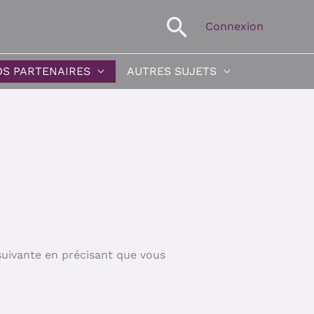
Recherche
Connexion
S PARTENAIRES
AUTRES SUJETS
suivante en précisant que vous