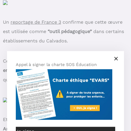
Un
reportage de France 3
confirme que cette œuvre
est utilisée comme
“outil pédagogique”
dans certains
établissements du Calvados.
Cela illustre une contradiction flagrante entre les
Appel à signer la charte SOS Éducation
engagements officiels de l’Éducation nationale
et ce
qui est effectivement mis à disposition des enfants.
Et le comble ? Le livre est
disponible à la vente sur
Amazon pour un public… dès 6 ans
!