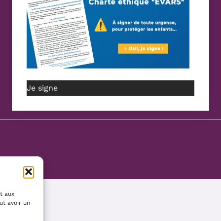
Je signe
t aux
ut avoir un