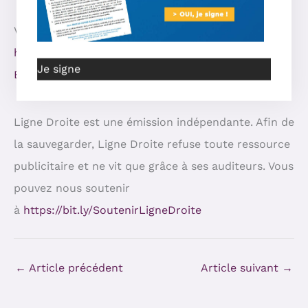
Visionner l’émission :
https://odysee.com/@LigneDroiteMatinale:8/YT-
Je signe
Enfants-maltraités:7
Ligne Droite est une émission indépendante. Afin de
la sauvegarder, Ligne Droite refuse toute ressource
publicitaire et ne vit que grâce à ses auditeurs. Vous
pouvez nous soutenir
à
https://bit.ly/SoutenirLigneDroite
←
Article précédent
Article suivant
→