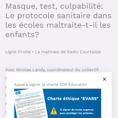
Masque, test, culpabilité:
Le protocole sanitaire dans
les écoles maltraite-t-il les
enfants?
Ligne Droite • La matinale de Radio Courtoisie
Avec Nicolas Landy, coordinateur du collectif
Parents Atterrés
Appel à signer la charte SOS Éducation
Avec Roxane Chafei et Alexis Da Silva, membres du
mouvement Mamans Louves
Avec Béatrice Rosen, actrice et lanceuse d’alerte
sur la maltraitance des enfants