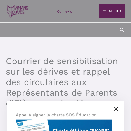
Aller
MENU
Connexion
au
contenu
Rec
Courrier de sensibilisation
sur les dérives et rappel
des circulaires aux
Représentants de Parents
d’Elèves par les Mamans
Louves
Appel à signer la charte SOS Éducation
TÉLÉCHARGER LE COURRIER