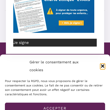
←
Article précédent
Article suivant
→
Je signe
Website Création :
Mélanie Parmentier
Gérer le consentement aux
Copyright © 2026 Mamans Louves
cookies
Mentions :
Pour respecter la RGPD, nous vous proposons de gérer le
consentement aux cookies. Le fait de ne pas consentir ou de retirer
Conditions générales
son consentement peut avoir un effet négatif sur certaines
Politique de cookies
caractéristiques et fonctions.
Mentions légales
ACCEPTER