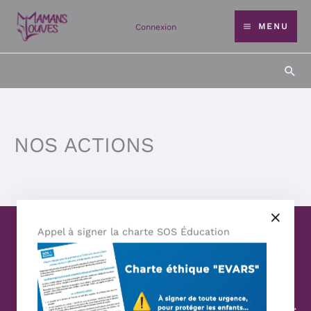
Aller
MENU
Connexion
au
contenu
Rec
NOS ACTIONS
Appel à signer la charte SOS Éducation
Website Création :
Mélanie Parmentier
Copyright © 2026 Mamans Louves
Mentions :