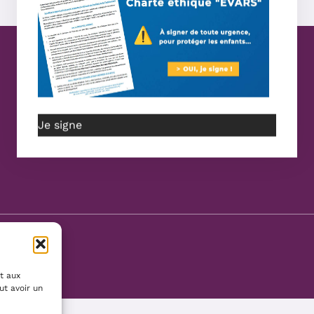
Je signe
t aux
ut avoir un