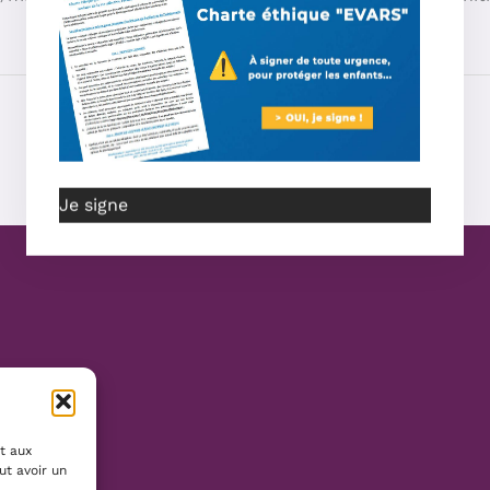
Je signe
t aux
ut avoir un