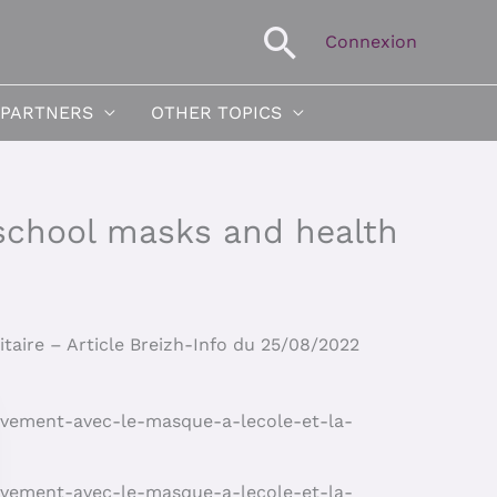
Search
Connexion
 PARTNERS
OTHER TOPICS
school masks and health
itaire – Article Breizh-Info du 25/08/2022
ivement-avec-le-masque-a-lecole-et-la-
ivement-avec-le-masque-a-lecole-et-la-