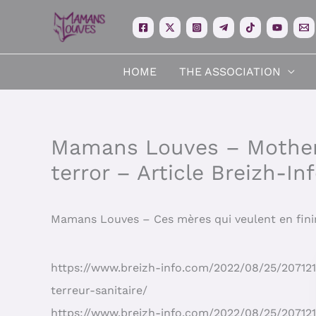
Skip
to
content
HOME
THE ASSOCIATION
Mamans Louves – Mothers
terror – Article Breizh-I
Mamans Louves – Ces mères qui veulent en finir 
https://www.breizh-info.com/2022/08/25/20712
terreur-sanitaire/
https://www.breizh-info.com/2022/08/25/20712