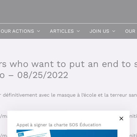
OUR ACTIONS
ARTICLES
JOIN US
OUR
 who want to put an end to 
nfo – 08/25/2022
définitivement avec le masque à l’école et la terreur san
1/mamans-louves-ces-meres-qui-veulent-en-finir-definit
Appel à signer la charte SOS Éducation
1/mamans-louves-ces-meres-qui-veulent-en-finir-definit