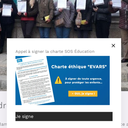
Appel à signer la charte SOS Éducation
dren’s Rights
Je signe
 Mamans Louves are writing in unison, throughout France 