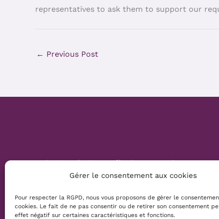
representatives to ask them to support our req
←
Previous Post
Website Création :
Mélanie Parmentier
Gérer le consentement aux cookies
Copyright © 2026 Mamans Louves
Pour respecter la RGPD, nous vous proposons de gérer le consentemen
cookies. Le fait de ne pas consentir ou de retirer son consentement pe
effet négatif sur certaines caractéristiques et fonctions.