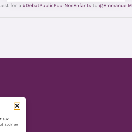
uest for a
#DebatPublicPourNosEnfants
to
@EmmanuelM
t aux
ut avoir un