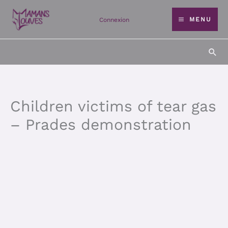
Skip
MENU
Connexion
to
content
Sea
Children victims of tear gas
– Prades demonstration