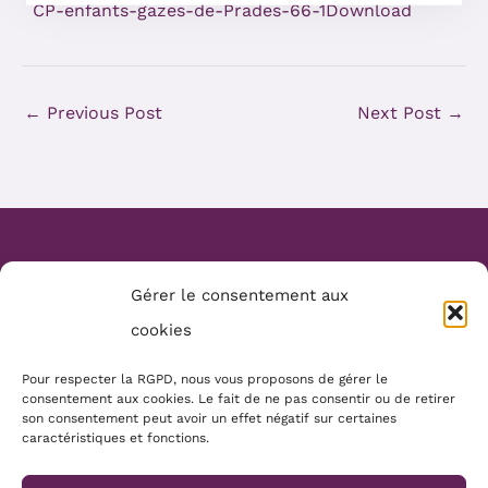
CP-enfants-gazes-de-Prades-66-1
Download
←
Previous Post
Next Post
→
Website Création :
Mélanie Parmentier
Gérer le consentement aux
Copyright © 2026 Mamans Louves
cookies
Mentions :
Pour respecter la RGPD, nous vous proposons de gérer le
consentement aux cookies. Le fait de ne pas consentir ou de retirer
Conditions générales
son consentement peut avoir un effet négatif sur certaines
Politique de cookies
caractéristiques et fonctions.
Mentions légales