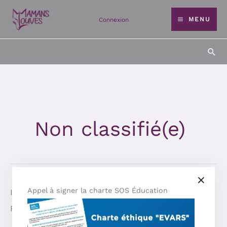
Skip
MENU
Connexion
to
content
Sea
Search
for:
Non classifié(e)
Appel à signer la charte SOS Éducation
It seems we can’t find what you’re looking for.
Perhaps searching can help.