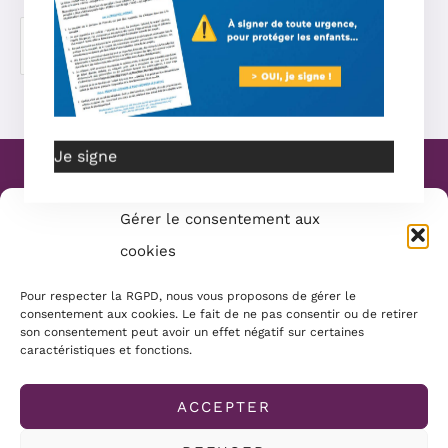
Je signe
Website Création :
Mélanie Parmentier
Gérer le consentement aux
Copyright © 2026 Mamans Louves
cookies
Mentions :
Pour respecter la RGPD, nous vous proposons de gérer le
consentement aux cookies. Le fait de ne pas consentir ou de retirer
Conditions générales
son consentement peut avoir un effet négatif sur certaines
Politique de cookies
caractéristiques et fonctions.
Mentions légales
ACCEPTER